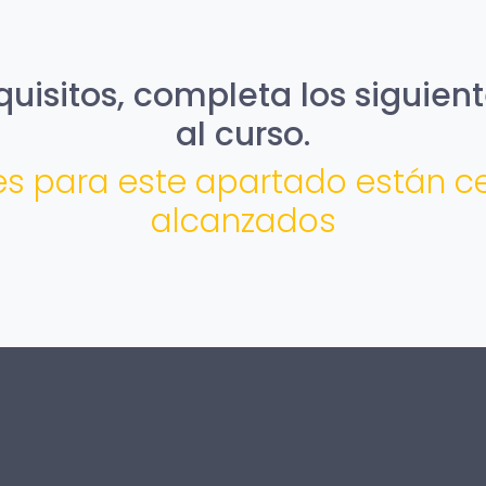
uisitos, completa los siguient
al curso.
nes para este apartado están c
alcanzados