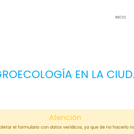
INICIO
ROECOLOGÍA EN LA CIU
Atención
tar el formulario con datos verídicos, ya que de no hacerlo no s